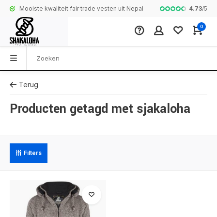
4.73
/
5
Mooiste kwaliteit fair trade vesten uit Nepal
Complete colle
0
Terug
Producten getagd met sjakaloha
Filters