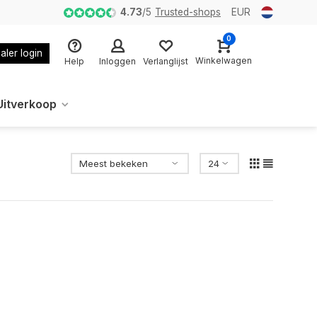
4.73
/
5
Trusted-shops
EUR
0
aler login
Winkelwagen
Help
Inloggen
Verlanglijst
Uitverkoop