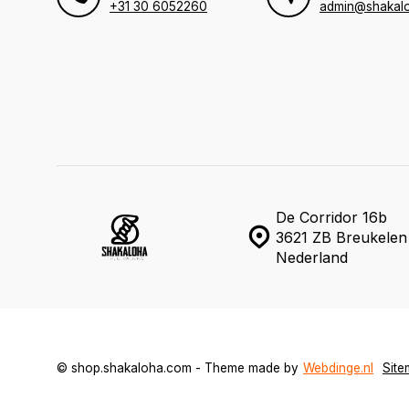
+31 30 6052260
admin@shakal
De Corridor 16b
3621 ZB Breukelen
Nederland
© shop.shakaloha.com - Theme made by
Webdinge.nl
Sit