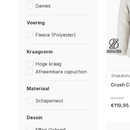
Dames
Voering
Fleece (Polyester)
Kraagvorm
Hoge kraag
Afneembare capuchon
Shakaloh
Crush Co
Materiaal
Schapenwol
€119,95
Dessin
Effen Gebreid