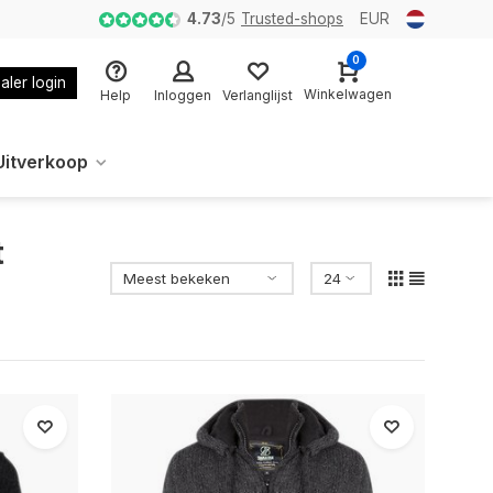
4.73
/
5
Trusted-shops
EUR
0
aler login
Winkelwagen
Help
Inloggen
Verlanglijst
Uitverkoop
t