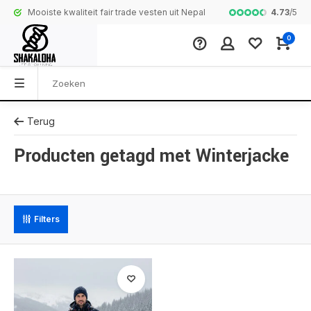
4.73
/
5
Mooiste kwaliteit fair trade vesten uit Nepal
Complete colle
0
Terug
Producten getagd met Winterjacke
Filters