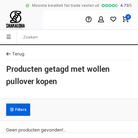
4.73
/
5
Mooiste kwaliteit fair trade vesten uit Nepal
Complete coll
0
Terug
Producten getagd met wollen
pullover kopen
Filters
Geen producten gevonden!...