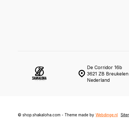
De Corridor 16b
3621 ZB Breukelen
Nederland
© shop.shakaloha.com - Theme made by
Webdinge.nl
Sit