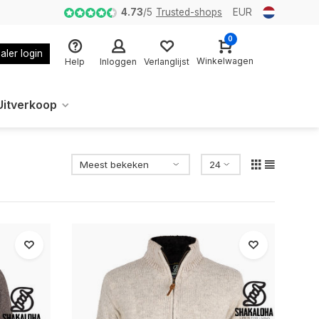
4.73
/
5
Trusted-shops
EUR
0
aler login
Winkelwagen
Help
Inloggen
Verlanglijst
Uitverkoop