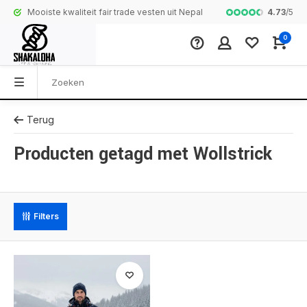
4.73
/
5
Mooiste kwaliteit fair trade vesten uit Nepal
Complete colle
0
Terug
Producten getagd met Wollstrick
Filters